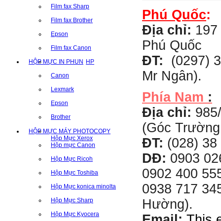
Film fax Sharp
Phú Quốc
:
Film fax Brother
Địa chỉ:
197 
Epson
Phú Quốc
Film fax Canon
ĐT:
(0297) 3
HỘP MỰC IN PHUN
HP
Mr Ngân).
Canon
Lexmark
Phía Nam
:
Epson
Địa chỉ:
985
Brother
(Góc Trường
HỘP MỰC MÁY PHOTOCOPY
Hộp Mực Xerox
ĐT:
(028) 38 
Hộp mực Canon
DĐ:
0903 02
Hộp Mực Ricoh
0902 400 555
Hộp Mực Toshiba
0938 717 345
Hộp Mực konica minolta
Hộp Mực Sharp
Hường).
Hộp Mực Kyocera
Email:
This 