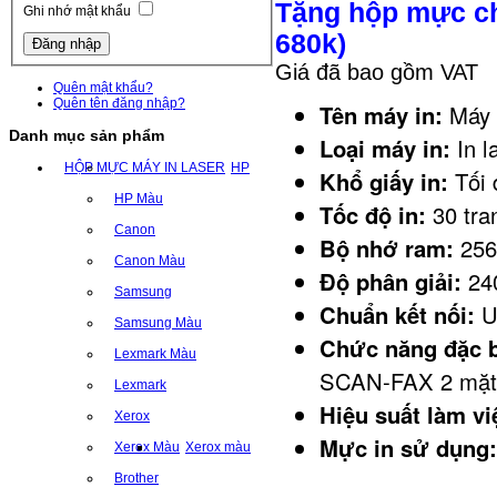
Tặng hộp mực ch
Ghi nhớ mật khẩu
680k)
Giá đã bao gồm VAT
Quên mật khẩu?
Quên tên đăng nhập?
Tên máy in:
Máy 
Danh mục sản phẩm
Loại máy in:
In l
HỘP MỰC MÁY IN LASER
HP
Khổ giấy in:
Tối 
HP Màu
Tốc độ in:
30 tra
Canon
Bộ nhớ ram:
25
Canon Màu
Độ phân giải:
240
Samsung
Chuẩn kết nối:
U
Samsung Màu
Chức năng đặc b
Lexmark Màu
SCAN-FAX 2 mặt 
Lexmark
Hiệu suất làm vi
Xerox
Mực in sử dụng:
Xerox Màu
Xerox màu
Brother