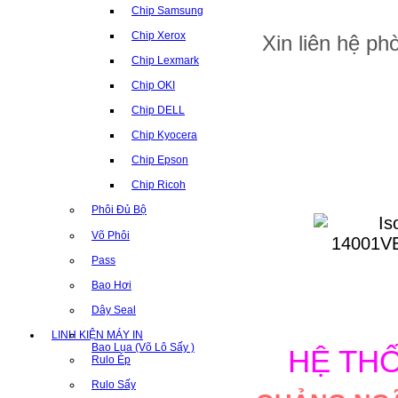
Chip Samsung
Chip Xerox
Xin liên hệ p
Chip Lexmark
Chip OKI
Chip DELL
Chip Kyocera
Chip Epson
Chip Ricoh
Phôi Đủ Bộ
Võ Phôi
Pass
Bao Hơi
Dây Seal
LINH KIỆN MÁY IN
Bao Lụa (Võ Lô Sấy )
HỆ TH
Rulo Ép
Rulo Sấy