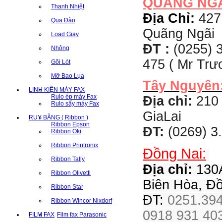
QUẢNG NG
Thanh Nhiệt
Địa Chỉ:
427
Qua Đào
Quãng Ngãi
Load Giay
ĐT :
(0255) 3
Nhông
475 ( Mr Tr
Gõi Lót
Mỡ Bao Lụa
Tây Nguyên
LINH KIỆN MÁY FAX
Rulo ép máy Fax
Địa chỉ:
210 
Rulo sấy máy Fax
GiaLai
RUY BĂNG ( Ribbon )
Ribbon Epson
ĐT:
(0269) 3
Ribbon Oki
Ribbon Printronix
Đồng Nai:
Ribbon Tally
Địa chỉ:
130A
Ribbon Olivetti
Biên Hòa, Đ
Ribbon Star
ĐT:
0251.394
Ribbon Wincor Nixdorf
0918 931 403
FILM FAX
Film fax Parasonic