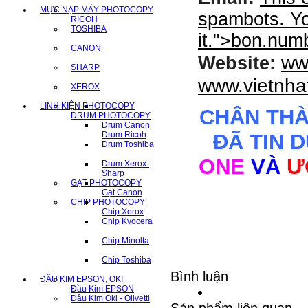
MỰC NẠP MÁY PHOTOCOPY
spambots. Yo
RICOH
TOSHIBA
it.
">
bon.num
CANON
ww
Website:
SHARP
www.vietnha
XEROX
LINH KIỆN PHOTOCOPY
CHÂN TH
DRUM PHOTOCOPY
Drum Canon
Drum Ricoh
ĐÃ TIN 
Drum Toshiba
ONE
VÀ
Ư
Drum Xerox-
Sharp
GẠT PHOTOCOPY
Gạt Canon
CHIP PHOTOCOPY
Chip Xerox
Chip Kyocera
Chip Minolta
Chip Toshiba
Bình luận
ĐẦU KIM EPSON, OKI
Đầu Kim EPSON
Đầu Kim Oki - Olivetti