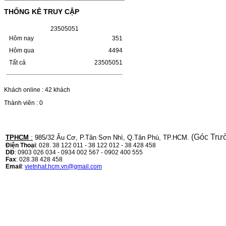
(W1110A) CHO DÒNG MÁY
THỐNG KÊ TRUY CẬP
LBP 243/MF 461DW
2
3
5
0
5
0
5
1
HỘP MỰC HP 110A (W1110A) CHO DÒNG
Hôm nay
351
MÁY LBP 243/MF 461DWMÃ HỘP MỰC:-
Hộp mực HP 110A (W1110A)- Loại mực:
Hôm qua
4494
Mực in laser trắng đenSỬ DỤNG CHO MÁY
IN:- HP…
Tất cả
23505051
Giá : 249.000VND
Chọn mua
Khách online : 42 khách
Thành viên : 0
HỘP MỰC CANON CRG-070
CHO DÒNG MÁY LBP
243/MF 461DW
(Góc Trư
TPHCM
:
985/32 Âu Cơ, P.Tân Sơn Nhì, Q.Tân Phú, TP.HCM.
Điện Thoại
: 028. 38 122 011 - 38 122 012 - 38 428 458
HỘP MỰC CANON CRG-070 CHO DÒNG
DĐ
: 0903 026 034 - 0934 002 567 - 0902 400 555
MÁY LBP 243/MF 461DW MÃ HỘP MỰC:–
Fax
: 028.38 428 458
Hộp mực Canon CRG-070– Loại mực: Mực
Email
:
vietnhat.hcm.vn@gmail.com
in laser trắng đenSỬ DỤNG CHO MÁY IN:–
Canon i-SENSYS…
Giá : 799.000VND
Chọn mua