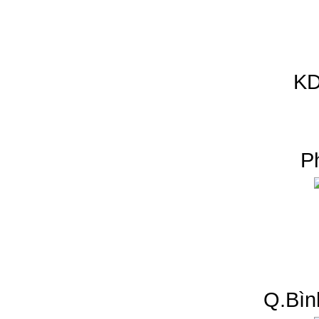
KD
P
Q.Bìn