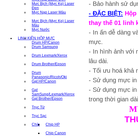
- Bảo hành sử dụn
Mưc Bịch (Mực Kg) Laser
Đen
- ĐẶC BIỆT:
Hộp 
Mực Nạp Laser Màu
Mưc Bịch (Mực Kg) Laser
thay thế 01 linh 
Màu
Mực Nước
- In ấn dễ dàng v
LINH KIỆN HỘP MỰC
mực.
Drum HP/Canon
Drum Samsung
- In hình ảnh với 
Drum Lexmark/Xerox
lâu dài.
Drum Brother/Epson
- Tối ưu hoá khả n
Drum
Panasonic/Ricoh/Oki
- Sử dụng mực i
Gạt HP/Canon
- Sử dụng mực in
Gạt
SamSung/Lexmark/Xerox
trong thời gian dà
Gạt Brother/Epson
M
Trục Từ
Trục Sạc
TH
Chíp
Chip HP
Chip Canon