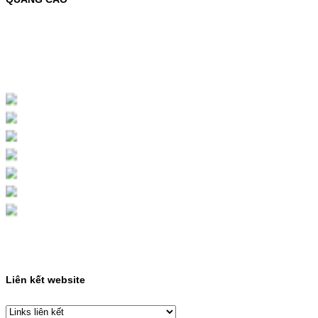
MỰC NẠP MÀU 119A CHO DÒNG MÁY HP
COLOR LASER 150A/178NWMÃ MỰC
NẠP:- 119A/150A- Loại mực: Mực in laser
màuSỬ DỤNG CHO MÁY IN:- HP Color
Laser 150A/178NW- Giá cả…
Giá : 199.000VND
Chọn mua
HỘP MỰC MÀU SAMSUNG
CLT-403S CHO DÒNG MÁY
SL-C435/C436
HỘP MỰC MÀU SAMSUNG CLT-403S CHO
DÒNG MÁY SL-C435/C436MÃ HỘP MỰC:-
Samsung CLT-403S- Loại mực: Mực in laser
màuSỬ DỤNG CHO MÁY IN:- Samsung SL-
C435 C436 C485 SL-485FW SL-486
486FW-…
Giá : 599.000VND
Chọn mua
Liên kết website
HỘP MỰC HP 110A