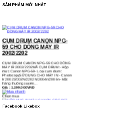
SẢN PHẨM MỚI NHẤT
CỤM DRUM CANON NPG-
59 CHO DÒNG MÁY IR
2002/2202
CỤM DRUM CANON NPG-59 CHO DÒNG
MÁY IR 2002/2202MÃ CỤM DRUM:- Hộp
mực Canon NPG-59- Loại cụm drum:
PhotocopySỬ DỤNG CHO MÁY IN:- Canon
Ir 2002/2002N/2202N/2004n/2006n- Mặt
hàng thường xuyên…
Giá : 1.399.000VND
Chọn mua
HỘP MỰC IN MÀU CANON
Facebook Likebox
CRG-067 CHO DÒNG MÁY
MF655/MF651
HỘP MỰC IN MÀU CANON CRG-067 CHO
DÒNG MÁY MF655/MF651MÃ HỘP MỰC:-