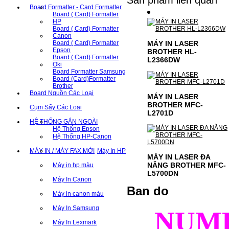
Sản phẩm liên quan
Board Formatter - Card Formatter
Board ( Card) Formatter
HP
Board ( Card) Formatter
Canon
MÁY IN LASER
Board ( Card) Formatter
Epson
BROTHER HL-
Board ( Card) Formatter
L2366DW
Oki
Board Formatter Samsung
Board (Card)Formatter
Brother
Board Nguồn Các Loại
MÁY IN LASER
BROTHER MFC-
Cụm Sấy Các Loại
L2701D
HỆ THỐNG GẮN NGOÀI
Hệ Thống Epson
Hệ Thống HP-Canon
MÁY IN / MÁY FAX MỚI
Máy In HP
MÁY IN LASER ĐA
NĂNG BROTHER MFC-
Máy in hp màu
L5700DN
Máy In Canon
Ban do
Máy in canon màu
Máy In Samsung
NUM
Máy In Lexmark