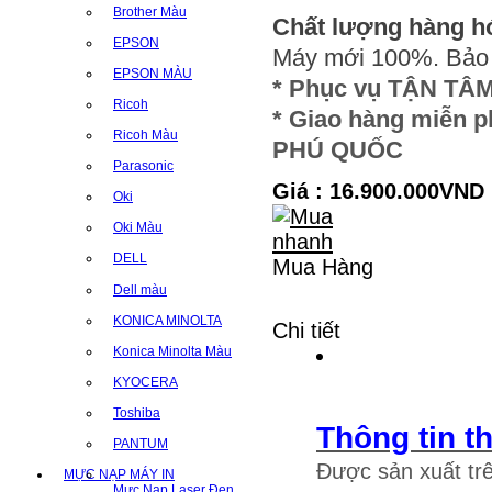
Brother Màu
Chất lượng hàng hó
EPSON
Máy mới 100%. Bảo 
EPSON MÀU
* Phục vụ TẬN TÂ
Ricoh
* Giao hàng miễn 
Ricoh Màu
PHÚ QUỐC
Parasonic
Giá : 16.900.000VND
Oki
Oki Màu
DELL
Mua Hàng
Dell màu
KONICA MINOLTA
Chi tiết
Konica Minolta Màu
KYOCERA
Toshiba
Thông tin 
PANTUM
Được sản xuất trê
MỰC NẠP MÁY IN
Mực Nạp Laser Đen