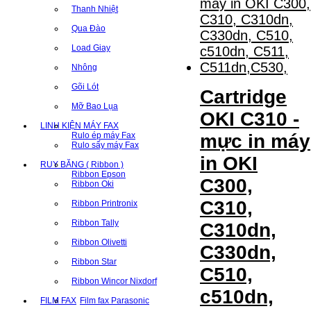
Thanh Nhiệt
Qua Đào
Load Giay
Nhông
Gõi Lót
Cartridge
Mỡ Bao Lụa
OKI C310 -
LINH KIỆN MÁY FAX
mực in máy
Rulo ép máy Fax
Rulo sấy máy Fax
in OKI
RUY BĂNG ( Ribbon )
Ribbon Epson
C300,
Ribbon Oki
C310,
Ribbon Printronix
Ribbon Tally
C310dn,
Ribbon Olivetti
C330dn,
Ribbon Star
C510,
Ribbon Wincor Nixdorf
c510dn,
FILM FAX
Film fax Parasonic