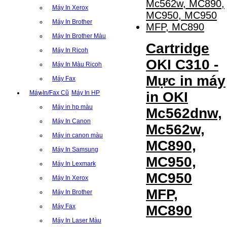
Máy In Xerox
Máy In Brother
Máy In Brother Màu
Cartridge
Máy In Ricoh
OKI C310 -
Máy In Màu Ricoh
Mực in máy
Máy Fax
Máy In/Fax Cũ
Máy In HP
in OKI
Máy in hp màu
Mc562dnw,
Máy In Canon
Mc562w,
Máy in canon màu
MC890,
Máy In Samsung
MC950,
Máy In Lexmark
MC950
Máy In Xerox
MFP,
Máy In Brother
Máy Fax
MC890
Máy In Laser Màu