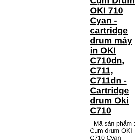
Cụm Drum
OKI 710
Cyan -
cartridge
drum máy
in OKI
C710dn,
C711,
C711dn -
Cartridge
drum Oki
C710
Mã sản phẩm :
Cụm drum OKI
C710 Cyan