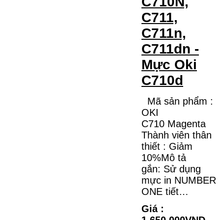
C710N,
C711,
C711n,
C711dn -
Mực Oki
C710d
Mã sản phẩm :
OKI
C710 Magenta
Thành viên thân
thiết : Giảm
10%Mô tả
gắn: Sử dụng
mực in NUMBER
ONE tiết…
Giá :
1.650.000VND