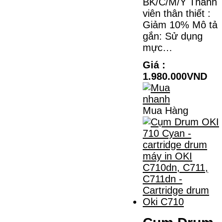
BK/C/M/Y Thành
viên thân thiết :
Giảm 10% Mô tả
gắn: Sử dụng
mực…
Giá :
1.980.000VND
Mua Hàng