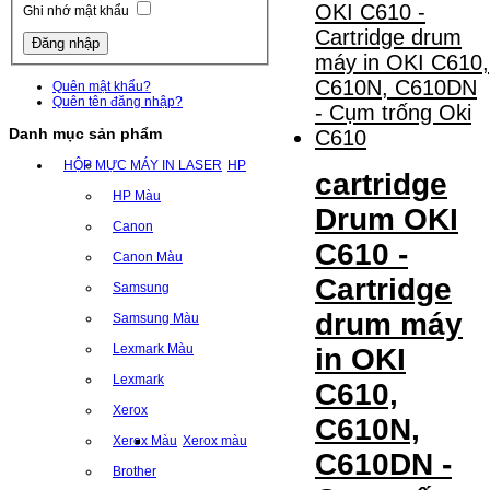
Ghi nhớ mật khẩu
Quên mật khẩu?
Quên tên đăng nhập?
Danh mục sản phẩm
HỘP MỰC MÁY IN LASER
HP
cartridge
HP Màu
Drum OKI
Canon
C610 -
Canon Màu
Cartridge
Samsung
drum máy
Samsung Màu
Lexmark Màu
in OKI
Lexmark
C610,
Xerox
C610N,
Xerox Màu
Xerox màu
C610DN -
Brother