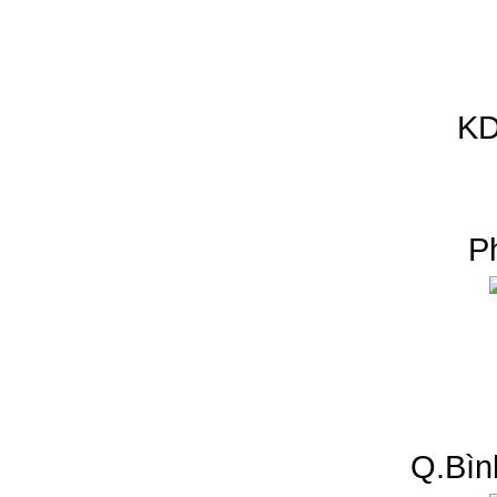
KD
P
Q.Bìn