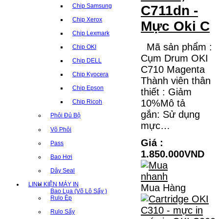
Chip Samsung
C711dn -
Chip Xerox
Mực Oki C
Chip Lexmark
Mã sản phẩm :
Chip OKI
Cụm Drum OKI
Chip DELL
C710 Magenta
Chip Kyocera
Thành viên thân
Chip Epson
thiết : Giảm
10%Mô tả
Chip Ricoh
gắn: Sử dụng
Phôi Đủ Bộ
mực…
Võ Phôi
Giá :
Pass
1.850.000VND
Bao Hơi
Dây Seal
LINH KIỆN MÁY IN
Mua Hàng
Bao Lụa (Võ Lô Sấy )
Rulo Ép
Rulo Sấy