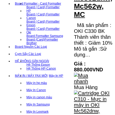
Board Formatter - Card Formatter
Mc562w,
Board ( Card) Formatter
HP
MC
Board ( Card) Formatter
Canon
Board ( Card) Formatter
Mã sản phẩm :
Epson
Board ( Card) Formatter
OKI C330 BK
Oki
Board Formatter Samsung
Thành viên thân
Board (Card)Formatter
thiết : Giảm 10%
Brother
Board Nguồn Các Loại
Mô tả gắn :Sử
dụng…
Cụm Sấy Các Loại
HỆ THỐNG GẮN NGOÀI
Giá :
Hệ Thống Epson
Hệ Thống HP-Canon
880.000VND
MÁY IN / MÁY FAX MỚI
Máy In HP
Máy in hp màu
Mua Hàng
Máy In Canon
Máy in canon màu
Máy In Samsung
Máy In Lexmark