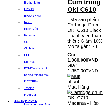
Cụm trống
Brother Màu
Oki C610
EPSON
EPSON MÀU
Mã sản phẩm :
Ricoh
Cartridge Drum
Ricoh Màu
OKI C610 Black
Thành viên thân
Parasonic
thiết : Giảm 10%
Oki
Mô tả gắn: Sử…
Oki Màu
Giá :
DELL
1.080.000VND
Dell màu
Giá :
KONICA MINOLTA
1.350.000VND
Konica Minolta Màu
KYOCERA
Mua Hàng
Toshiba
PANTUM
MỰC NẠP MÁY IN
Mực Nạp Laser Đen