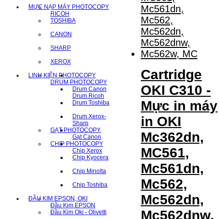
MỰC NẠP MÁY PHOTOCOPY
RICOH
TOSHIBA
CANON
SHARP
XEROX
Cartridge
LINH KIỆN PHOTOCOPY
DRUM PHOTOCOPY
OKI C310 -
Drum Canon
Drum Ricoh
Mực in máy
Drum Toshiba
Drum Xerox-
in OKI
Sharp
GẠT PHOTOCOPY
Mc362dn,
Gạt Canon
CHIP PHOTOCOPY
MC561,
Chip Xerox
Chip Kyocera
Mc561dn,
Chip Minolta
Mc562,
Chip Toshiba
Mc562dn,
ĐẦU KIM EPSON, OKI
Đầu Kim EPSON
Mc562dnw,
Đầu Kim Oki - Olivetti