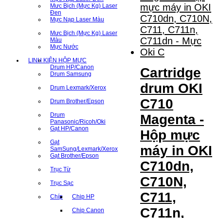
Mưc Bịch (Mực Kg) Laser
Đen
Mực Nạp Laser Màu
Mưc Bịch (Mực Kg) Laser
Màu
Mực Nước
LINH KIỆN HỘP MỰC
Drum HP/Canon
Cartridge
Drum Samsung
drum OKI
Drum Lexmark/Xerox
C710
Drum Brother/Epson
Drum
Magenta -
Panasonic/Ricoh/Oki
Gạt HP/Canon
Hộp mực
Gạt
máy in OKI
SamSung/Lexmark/Xerox
Gạt Brother/Epson
C710dn,
Trục Từ
C710N,
Trục Sạc
C711,
Chíp
Chip HP
C711n,
Chip Canon