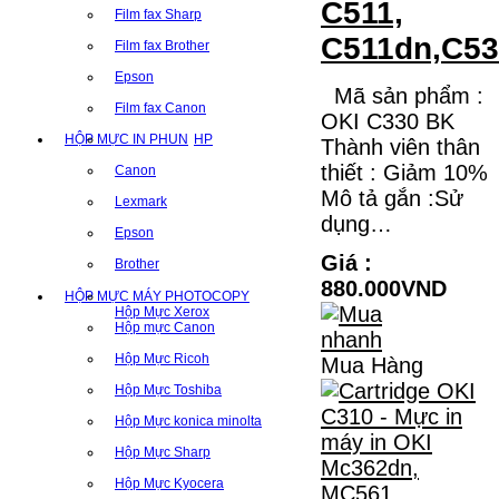
C511,
Film fax Sharp
C511dn,C53
Film fax Brother
Epson
Mã sản phẩm :
Film fax Canon
OKI C330 BK
HỘP MỰC IN PHUN
HP
Thành viên thân
thiết : Giảm 10%
Canon
Mô tả gắn :Sử
Lexmark
dụng…
Epson
Giá :
Brother
880.000VND
HỘP MỰC MÁY PHOTOCOPY
Hộp Mực Xerox
Hộp mực Canon
Hộp Mực Ricoh
Mua Hàng
Hộp Mực Toshiba
Hộp Mực konica minolta
Hộp Mực Sharp
Hộp Mực Kyocera