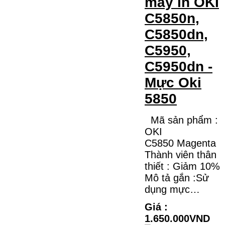
máy in OKI
C5850n,
C5850dn,
C5950,
C5950dn -
Mực Oki
5850
Mã sản phẩm :
OKI
C5850 Magenta
Thành viên thân
thiết : Giảm 10%
Mô tả gắn :Sử
dụng mực…
Giá :
1.650.000VND