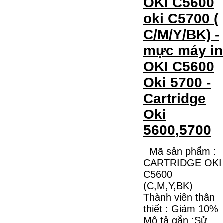
OKI C5600
oki C5700 (
C/M/Y/BK) -
mực máy in
OKI C5600
Oki 5700 -
Cartridge
Oki
5600,5700
Mã sản phẩm :
CARTRIDGE OKI
C5600
(C,M,Y,BK)
Thành viên thân
thiết : Giảm 10%
Mô tả gắn :Sử…