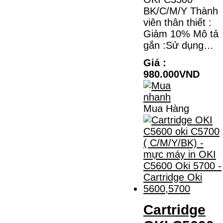
HỘP MỰC TK-1158 CHO
BK/C/M/Y Thành
MÁY IN KYOCERA
viên thân thiết :
M2135DN/M2635DN
Giảm 10% Mô tả
gắn :Sử dụng…
HỘP MỰC TK-1158 CHO MÁY IN
KYOCERA M2135DN/M2635DNMÃ HỘP
MỰC:- Hộp mực Kyocera TK-1158- Loại
Giá :
mực: Mực in laser trắng đenSỬ DỤNG CHO
980.000VND
MÁY IN:- Kyocera Ecosys
M2135dn/M2635dn/M2735dw/P2235dn/P2235dw-
Mặt hàng…
Giá : 799.000VND
Mua Hàng
Chọn mua
Cartridge