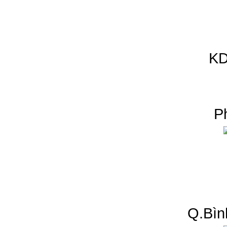
KD
P
Q.Bìn