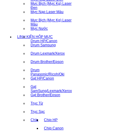
Mưc Bịch (Mực Kg) Laser
Đen
Mực Nạp Laser Màu
Mưc Bịch (Mực Kg) Laser
Màu
Mực Nước
LINH KIỆN HỘP MỰC
Drum HP/Canon
Drum Samsung
Drum Lexmark/Xerox
Drum Brother/Epson
Drum
Panasonic/Ricoh/Oki
Gạt HP/Canon
Gạt
SamSung/Lexmark/Xerox
Gạt Brother/Epson
Trục Từ
Trục Sạc
Chíp
Chip HP
Chip Canon