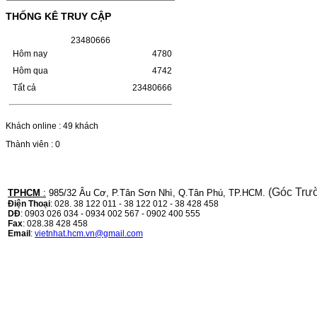
(W1110A) CHO DÒNG MÁY
THỐNG KÊ TRUY CẬP
LBP 243/MF 461DW
2
3
4
8
0
6
6
6
HỘP MỰC HP 110A (W1110A) CHO DÒNG
Hôm nay
4780
MÁY LBP 243/MF 461DWMÃ HỘP MỰC:-
Hôm qua
4742
Hộp mực HP 110A (W1110A)- Loại mực:
Mực in laser trắng đenSỬ DỤNG CHO MÁY
Tất cả
23480666
IN:- HP…
Giá : 249.000VND
Chọn mua
Khách online : 49 khách
Thành viên : 0
HỘP MỰC CANON CRG-070
CHO DÒNG MÁY LBP
(Góc Trư
243/MF 461DW
TPHCM
:
985/32 Âu Cơ, P.Tân Sơn Nhì, Q.Tân Phú, TP.HCM.
Điện Thoại
: 028. 38 122 011 - 38 122 012 - 38 428 458
DĐ
: 0903 026 034 - 0934 002 567 - 0902 400 555
HỘP MỰC CANON CRG-070 CHO DÒNG
Fax
: 028.38 428 458
MÁY LBP 243/MF 461DW MÃ HỘP MỰC:–
Email
:
vietnhat.hcm.vn@gmail.com
Hộp mực Canon CRG-070– Loại mực: Mực
in laser trắng đenSỬ DỤNG CHO MÁY IN:–
Canon i-SENSYS…
Giá : 799.000VND
Chọn mua