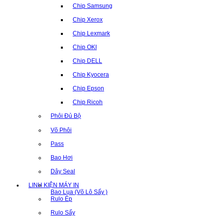
Chip Samsung
Chip Xerox
Chip Lexmark
Chip OKI
Chip DELL
Chip Kyocera
Chip Epson
Chip Ricoh
Phôi Đủ Bộ
Võ Phôi
Pass
Bao Hơi
Dây Seal
LINH KIỆN MÁY IN
Bao Lụa (Võ Lô Sấy )
Rulo Ép
Rulo Sấy