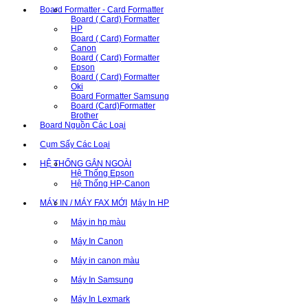
Board Formatter - Card Formatter
Board ( Card) Formatter
HP
Board ( Card) Formatter
Canon
Board ( Card) Formatter
Epson
Board ( Card) Formatter
Oki
Board Formatter Samsung
Board (Card)Formatter
Brother
Board Nguồn Các Loại
Cụm Sấy Các Loại
HỆ THỐNG GẮN NGOÀI
Hệ Thống Epson
Hệ Thống HP-Canon
MÁY IN / MÁY FAX MỚI
Máy In HP
Máy in hp màu
Máy In Canon
Máy in canon màu
Máy In Samsung
Máy In Lexmark