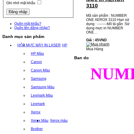
Ghi nhớ mật khẩu
3110
Mã sản phẩm : NUMBER
ONE XEROX 3110 Hạn sử
Quên mật khẩu?
dụng : --------Mô tả gắn :Sử
Quên tên đăng nhập?
dụng mực in NUMBER
ONE…
Danh mục sản phẩm
Giá : 45VND
HỘP MỰC MÁY IN LASER
HP
Mua Hàng
HP Màu
Ban do
Canon
NUM
Canon Màu
Samsung
Samsung Màu
Lexmark Màu
Lexmark
Xerox
Xerox Màu
Xerox màu
Brother