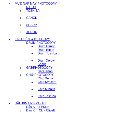
MỰC NẠP MÁY PHOTOCOPY
RICOH
TOSHIBA
CANON
SHARP
XEROX
LINH KIỆN PHOTOCOPY
DRUM PHOTOCOPY
Drum Canon
Drum Ricoh
Drum Toshiba
Drum Xerox-
Sharp
GẠT PHOTOCOPY
Gạt Canon
CHIP PHOTOCOPY
Chip Xerox
Chip Kyocera
Chip Minolta
Chip Toshiba
ĐẦU KIM EPSON, OKI
Đầu Kim EPSON
Đầu Kim Oki - Olivetti