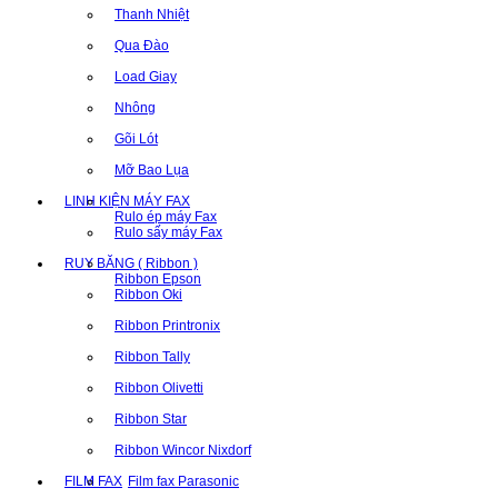
Thanh Nhiệt
Qua Đào
Load Giay
Nhông
Gõi Lót
Mỡ Bao Lụa
LINH KIỆN MÁY FAX
Rulo ép máy Fax
Rulo sấy máy Fax
RUY BĂNG ( Ribbon )
Ribbon Epson
Ribbon Oki
Ribbon Printronix
Ribbon Tally
Ribbon Olivetti
Ribbon Star
Ribbon Wincor Nixdorf
FILM FAX
Film fax Parasonic