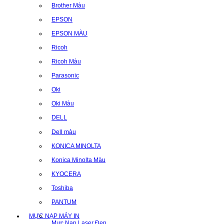
Brother Màu
EPSON
EPSON MÀU
Ricoh
Ricoh Màu
Parasonic
Oki
Oki Màu
DELL
Dell màu
KONICA MINOLTA
Konica Minolta Màu
KYOCERA
Toshiba
PANTUM
MỰC NẠP MÁY IN
Mực Nạp Laser Đen