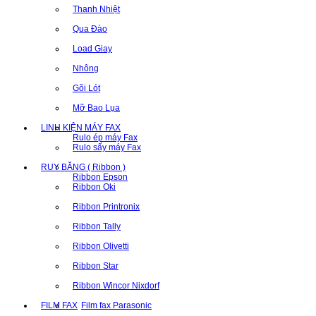
Thanh Nhiệt
Qua Đào
Load Giay
Nhông
Gõi Lót
Mỡ Bao Lụa
LINH KIỆN MÁY FAX
Rulo ép máy Fax
Rulo sấy máy Fax
RUY BĂNG ( Ribbon )
Ribbon Epson
Ribbon Oki
Ribbon Printronix
Ribbon Tally
Ribbon Olivetti
Ribbon Star
Ribbon Wincor Nixdorf
FILM FAX
Film fax Parasonic