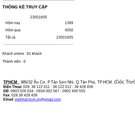
(W1110A) CHO DÒNG MÁY
THỐNG KÊ TRUY CẬP
LBP 243/MF 461DW
2
3
5
0
1
6
0
5
HỘP MỰC HP 110A (W1110A) CHO DÒNG
Hôm nay
1399
MÁY LBP 243/MF 461DWMÃ HỘP MỰC:-
Hộp mực HP 110A (W1110A)- Loại mực:
Hôm qua
4550
Mực in laser trắng đenSỬ DỤNG CHO MÁY
IN:- HP…
Tất cả
23501605
Giá : 249.000VND
Chọn mua
Khách online : 81 khách
Thành viên : 0
HỘP MỰC CANON CRG-070
CHO DÒNG MÁY LBP
243/MF 461DW
(Góc Trư
TPHCM
:
985/32 Âu Cơ, P.Tân Sơn Nhì, Q.Tân Phú, TP.HCM.
Điện Thoại
: 028. 38 122 011 - 38 122 012 - 38 428 458
HỘP MỰC CANON CRG-070 CHO DÒNG
DĐ
: 0903 026 034 - 0934 002 567 - 0902 400 555
MÁY LBP 243/MF 461DW MÃ HỘP MỰC:–
Fax
: 028.38 428 458
Hộp mực Canon CRG-070– Loại mực: Mực
Email
:
vietnhat.hcm.vn@gmail.com
in laser trắng đenSỬ DỤNG CHO MÁY IN:–
Canon i-SENSYS…
Giá : 799.000VND
Chọn mua