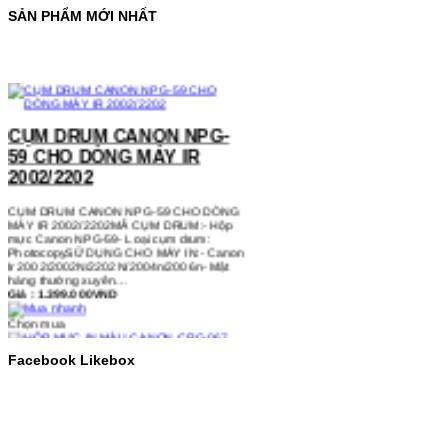
SẢN PHẨM MỚI NHẤT
CỤM DRUM CANON NPG-
59 CHO DÒNG MÁY IR
2002/2202
CỤM DRUM CANON NPG-59 CHO DÒNG
MÁY IR 2002/2202MÃ CỤM DRUM:- Hộp
mực Canon NPG-59- Loại cụm drum:
PhotocopySỬ DỤNG CHO MÁY IN:- Canon
Ir 2002/2002N/2202N/2004n/2006n- Mặt
hàng thường xuyên…
Giá : 1.399.000VND
Chọn mua
HỘP MỰC IN MÀU CANON
Facebook Likebox
CRG-067 CHO DÒNG MÁY
MF655/MF651
HỘP MỰC IN MÀU CANON CRG-067 CHO
DÒNG MÁY MF655/MF651MÃ HỘP MỰC:-