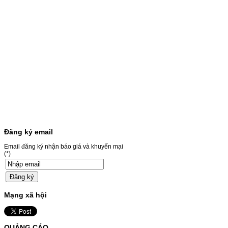
Canon CRG-067- Loại mực: Mực in laser
màuSỬ DỤNG CHO MÁY IN:- Canon LBP
631CW/633CDW/MF657CDW- Giá cả
thường…
Giá : 799.000VND
Chọn mua
HỘP MỰC BROTHER TN-
240 CHO MÁY IN MFC-
9120CN/HL-3040CN
HỘP MỰC BROTHER TN-240 CHO MÁY IN
MFC-9120CN/HL-3040CN MÃ HỘP MỰC:–
Hộp mực Brother TN-240– Loại mực: BK
Đăng ký email
(Đen) SỬ DỤNG CHO MÁY IN:– Brother
HL-3040CN/MFC-9120CN– Mặt hàng
Email đăng ký nhận báo giá và khuyến mại
thường xuyên thay…
(*)
Giá : 499.000VND
Chọn mua
Mạng xã hội
MỰC NẠP MÀU 119A CHO
DÒNG MÁY HP COLOR
LASER 150A/178NW
QUẢNG CÁO