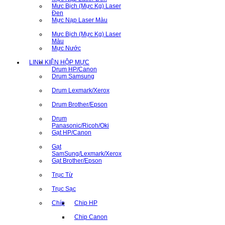
Mưc Bịch (Mực Kg) Laser
Đen
Mực Nạp Laser Màu
Mưc Bịch (Mực Kg) Laser
Màu
Mực Nước
LINH KIỆN HỘP MỰC
Drum HP/Canon
Drum Samsung
Drum Lexmark/Xerox
Drum Brother/Epson
Drum
Panasonic/Ricoh/Oki
Gạt HP/Canon
Gạt
SamSung/Lexmark/Xerox
Gạt Brother/Epson
Trục Từ
Trục Sạc
Chíp
Chip HP
Chip Canon