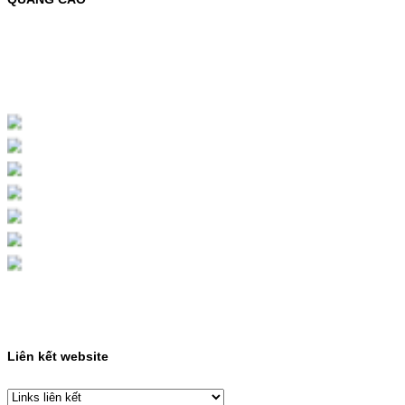
MỰC NẠP MÀU 119A CHO DÒNG MÁY HP
COLOR LASER 150A/178NWMÃ MỰC
NẠP:- 119A/150A- Loại mực: Mực in laser
màuSỬ DỤNG CHO MÁY IN:- HP Color
Laser 150A/178NW- Giá cả…
Giá : 199.000VND
Chọn mua
HỘP MỰC MÀU SAMSUNG
CLT-403S CHO DÒNG MÁY
SL-C435/C436
HỘP MỰC MÀU SAMSUNG CLT-403S CHO
DÒNG MÁY SL-C435/C436MÃ HỘP MỰC:-
Samsung CLT-403S- Loại mực: Mực in laser
màuSỬ DỤNG CHO MÁY IN:- Samsung SL-
C435 C436 C485 SL-485FW SL-486
486FW-…
Giá : 599.000VND
Chọn mua
Liên kết website
HỘP MỰC HP 110A