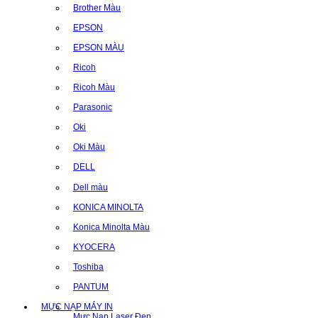
Brother Màu
EPSON
EPSON MÀU
Ricoh
Ricoh Màu
Parasonic
Oki
Oki Màu
DELL
Dell màu
KONICA MINOLTA
Konica Minolta Màu
KYOCERA
Toshiba
PANTUM
MỰC NẠP MÁY IN
Mực Nạp Laser Đen