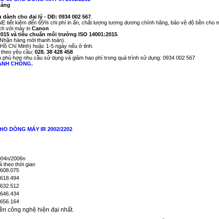
háng
u dành cho đại lý - DĐ: 0934 002 567
.
tiết kiệm đến 65% chi phí in ấn, chất lượng tương đương chính hãng, bảo vệ độ bền cho m
ch với máy in
Canon
2015 và tiêu chuẩn môi trường ISO 14001:2015
.
Nhận hàng mới thanh toán).
i Hồ Chí Minh) hoặc 1-5 ngày nếu ở tỉnh.
 theo yêu cầu:
028. 38 428 458
 phù hợp nhu cầu sử dụng và giảm hao phí trong quá trình sử dụng: 0934 002 567
ANH CHÓNG.
O DÒNG MÁY IR 2002/2202
004n/2006n
 theo thời gian
ền công nghệ hiện đại nhất.