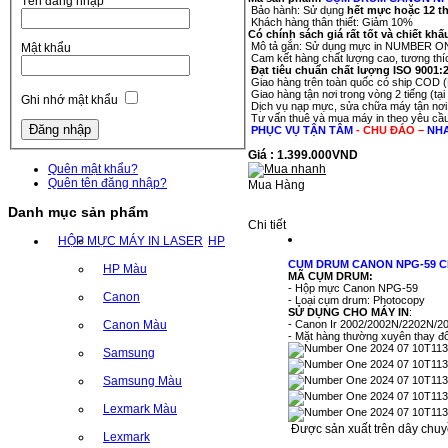
Tên đăng nhập
Bảo hành: Sử dụng
hết mực hoặc 12 t
Khách hàng thân thiết: Giảm 10%
Có chính sách giá rất tốt và chiết khấ
Mô tả gắn: Sử dụng mực in NUMBER ONE 
Mật khẩu
Cam kết hàng chất lượng cao, tương thí
Đạt tiêu chuẩn chất lượng ISO 9001:
Giao hàng trên toàn quốc có ship COD (
Giao hàng tận nơi trong vòng 2 tiếng (tạ
Ghi nhớ mật khẩu
Dịch vụ nạp mực, sửa chữa máy tận nơi
Tư vấn thuê và mua máy in theo yêu cầu
PHỤC VỤ TẬN TÂM
- CHU ĐÁO –
NH
Giá : 1.399.000VND
Quên mật khẩu?
Quên tên đăng nhập?
Mua Hàng
Danh mục sản phẩm
Chi tiết
HỘP MỰC MÁY IN LASER
HP
CỤM DRUM CANON NPG-59 CH
HP Màu
MÃ CỤM DRUM:
- Hộp mực Canon NPG-59
Canon
- Loại cụm drum: Photocopy
SỬ DỤNG CHO MÁY IN
:
Canon Màu
- Canon Ir 2002/2002N/2202N/2
- Mặt hàng thường xuyên thay đổi
Samsung
Samsung Màu
Lexmark Màu
Được sản xuất trên dây chuy
Lexmark