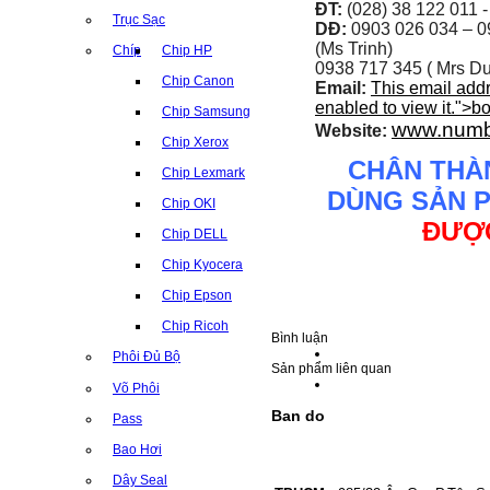
ĐT:
(028) 38 122 011 -
Trục Sạc
DĐ:
0903 026 034 –
0
(Ms Trinh)
Chíp
Chip HP
0938 717 345 ( Mrs Du
Chip Canon
Email:
This email add
enabled to view it.
">
b
Chip Samsung
www.numb
Website:
Chip Xerox
CHÂN THÀ
Chip Lexmark
DÙNG SẢN 
Chip OKI
ĐƯỢC
Chip DELL
Chip Kyocera
Chip Epson
Chip Ricoh
Bình luận
Phôi Đủ Bộ
Sản phẩm liên quan
Võ Phôi
Ban do
Pass
Bao Hơi
Dây Seal