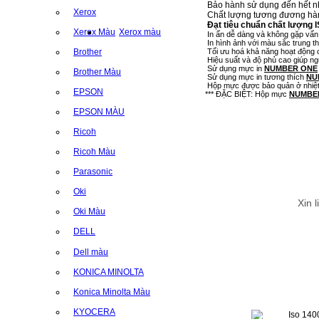
Bảo hành sử dụng đến hết nh
Xerox
Chất lượng tương đương hàn
Đạt tiêu chuẩn chất lượng 
Xerox Màu
Xerox màu
In ấn dễ dàng và không gặp vấn
In hình ảnh với màu sắc trung thự
Tối ưu hoá khả năng hoạt động củ
Brother
Hiệu suất và độ phủ cao giúp ng
Sử dụng mực in
NUMBER ONE
Brother Màu
Sử dụng mực in tương thích
NU
Hộp mực được bảo quản ở nhiệt đ
EPSON
*** ĐẶC BIỆT: Hộp mực
NUMBE
EPSON MÀU
TH
Ricoh
Ricoh Màu
Parasonic
Oki
Xin 
Oki Màu
DELL
Dell màu
KONICA MINOLTA
Konica Minolta Màu
KYOCERA