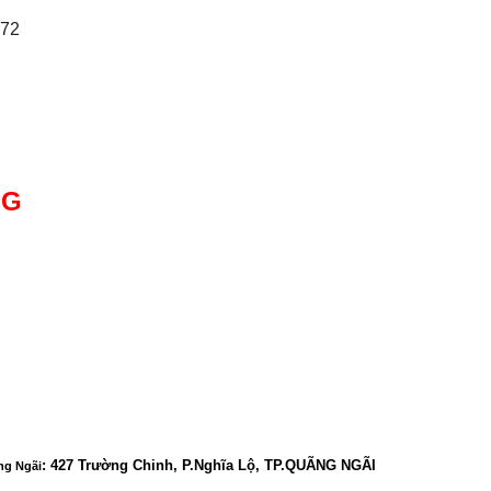
372
NG
:
427 Trường Chinh, P.Nghĩa Lộ, TP.QUÃNG NGÃI
ng Ngãi