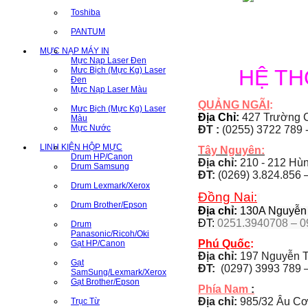
Toshiba
PANTUM
MỰC NẠP MÁY IN
Mực Nạp Laser Đen
Mưc Bịch (Mực Kg) Laser
HỆ T
Đen
Mực Nạp Laser Màu
QUẢNG NGÃI
:
Mưc Bịch (Mực Kg) Laser
Địa Chỉ:
427 Trường C
Màu
Mực Nước
ĐT :
(0255) 3722 789 
LINH KIỆN HỘP MỰC
Tây Nguyên:
Drum HP/Canon
Địa chỉ:
210 - 212 Hùng
Drum Samsung
ĐT:
(0269) 3.824.856 
Drum Lexmark/Xerox
Đồng Nai:
Drum Brother/Epson
Địa chỉ:
130A Nguyễn Á
ĐT:
0251.3940708 – 0
Drum
Panasonic/Ricoh/Oki
Phú Quốc
:
Gạt HP/Canon
Địa chỉ:
197 Nguyễn T
Gạt
ĐT:
(0297) 3993 789 –
SamSung/Lexmark/Xerox
Gạt Brother/Epson
Phía Nam
:
Địa chỉ:
985/32 Âu Cơ
Trục Từ