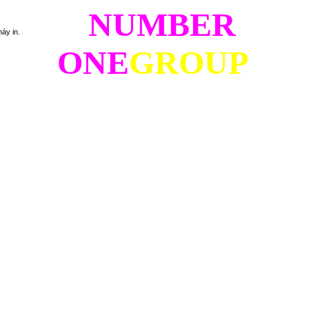
NUMBER
áy in.
ONE
GROUP