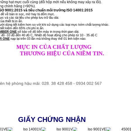
ững hạt mực cuối cùng (đổi hộp mới nếu không may xảy ra lỗi).
g chính hãng (>90%).
ISO 9001:2015 và tiêu chuẩn môi trường ISO 14001:2015
 đề về bản in sọc, mờ hay bị đốm mực.
c và các tài liệu cho phép lưu trữ lâu dài.
a thiết bị in ấn.
ười dùng tiết kiệm hơn so với khi sử dụng các loại mực kém chất lượng khác.
tiết kiệm đến 65% chi phí in ấn.
MBER ONE
sẽ bảo vệ độ bền máy in trong thời gian dài.
ộ -10 độ đến 40 độ C, Nhiệt độ hoạt động cho phép từ 10 - 35 độ C
R ONE
nạp lại trên 03 lần mà không thay thế 01 linh kiện nào.
MỰC IN CỦA CHẤT LƯỢNG
ƯƠNG HIỆU CỦA NIỀM TIN.
liên hệ phòng hậu mãi: 028. 38 428 458 - 0934 002 567
GIẤY CHỨNG NHẬN