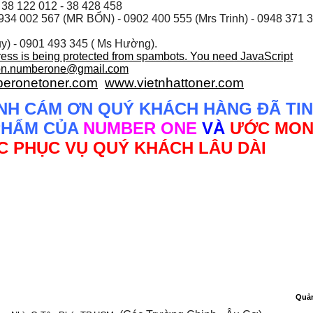
 38 122 012 - 38 428 458
934 002 567
(MR BỔN) - 0902 400 555 (Mrs Trinh) - 0948 371 
y) - 0901 493 345 ( Ms Hường).
ress is being protected from spambots. You need JavaScript
on.numberone@gmail.com
eronetoner.com
www.vietnhattoner.com
NH CÁM ƠN QUÝ KHÁCH HÀNG ĐÃ TIN
PHẨM CỦA
NUMBER ONE
VÀ
ƯỚC MO
 PHỤC VỤ QUÝ KHÁCH LÂU DÀI
Quả