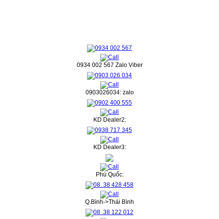
0934 002 567 Zalo Viber
0903026034: zalo
KD Dealer2:
KD Dealer3:
Phú Quốc:
Q.Bình->Thái Bình