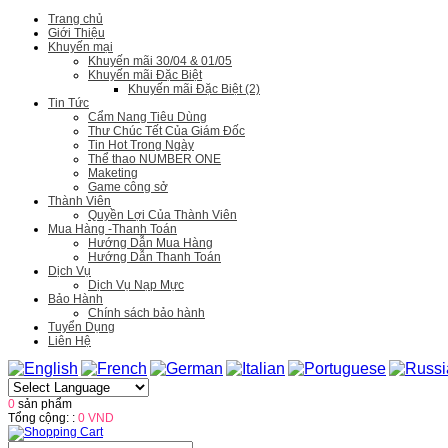
Trang chủ
Giới Thiệu
Khuyến mại
Khuyến mãi 30/04 & 01/05
Khuyến mãi Đặc Biệt
Khuyến mãi Đặc Biệt (2)
Tin Tức
Cẩm Nang Tiêu Dùng
Thư Chúc Tết Của Giám Đốc
Tin Hot Trong Ngày
Thể thao NUMBER ONE
Maketing
Game công sở
Thành Viên
Quyền Lợi Của Thành Viên
Mua Hàng -Thanh Toán
Hướng Dẫn Mua Hàng
Hướng Dẫn Thanh Toán
Dịch Vụ
Dịch Vụ Nạp Mực
Bảo Hành
Chính sách bảo hành
Tuyển Dụng
Liên Hệ
0
sản phẩm
Tổng cộng: :
0 VND