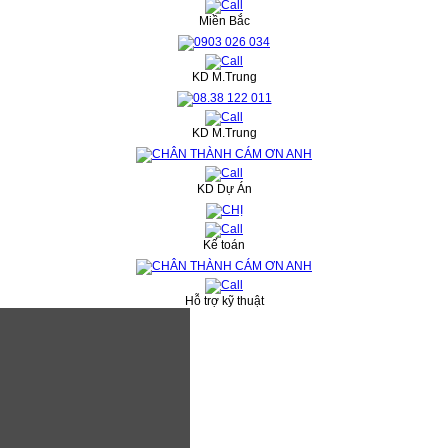
Miền Bắc
KD M.Trung
KD M.Trung
KD Dự Án
Kế toán
Hỗ trợ kỹ thuật