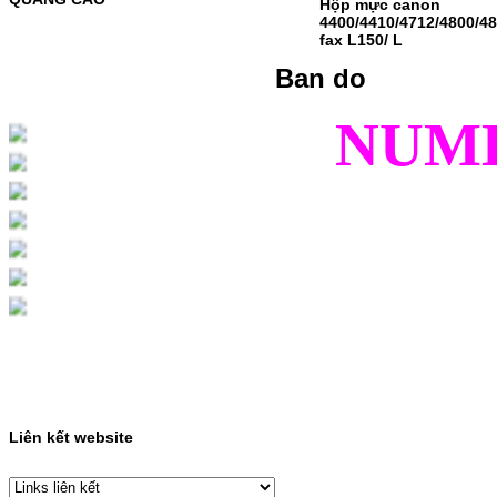
Hộp mực canon
MỰC NẠP MÀU 119A CHO DÒNG MÁY HP
4400/4410/4712/4800/
COLOR LASER 150A/178NWMÃ MỰC
fax L150/ L
NẠP:- 119A/150A- Loại mực: Mực in laser
màuSỬ DỤNG CHO MÁY IN:- HP Color
Ban do
Laser 150A/178NW- Giá cả…
Giá : 199.000VND
NUM
Chọn mua
HỘP MỰC MÀU SAMSUNG
CLT-403S CHO DÒNG MÁY
SL-C435/C436
HỘP MỰC MÀU SAMSUNG CLT-403S CHO
DÒNG MÁY SL-C435/C436MÃ HỘP MỰC:-
Samsung CLT-403S- Loại mực: Mực in laser
màuSỬ DỤNG CHO MÁY IN:- Samsung SL-
C435 C436 C485 SL-485FW SL-486
486FW-…
Giá : 599.000VND
Chọn mua
Liên kết website
HỘP MỰC HP 110A
(W1110A) CHO DÒNG MÁY