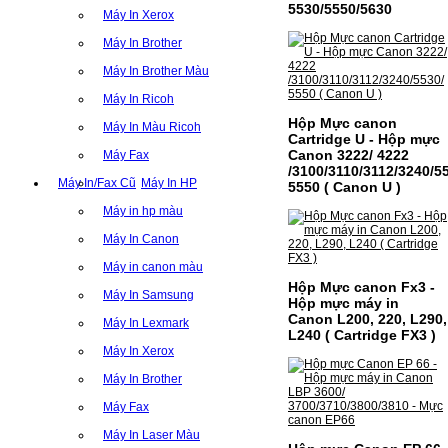
5530/5550/5630
Máy In Xerox
Máy In Brother
Máy In Brother Màu
Máy In Ricoh
Hộp Mực canon
Máy In Màu Ricoh
Cartridge U - Hộp mực
Canon 3222/ 4222
Máy Fax
/3100/3110/3112/3240/5
Máy In/Fax Cũ
Máy In HP
5550 ( Canon U )
Máy in hp màu
Máy In Canon
Máy in canon màu
Hộp Mực canon Fx3 -
Máy In Samsung
Hộp mực máy in
Canon L200, 220, L290,
Máy In Lexmark
L240 ( Cartridge FX3 )
Máy In Xerox
Máy In Brother
Máy Fax
Máy In Laser Màu