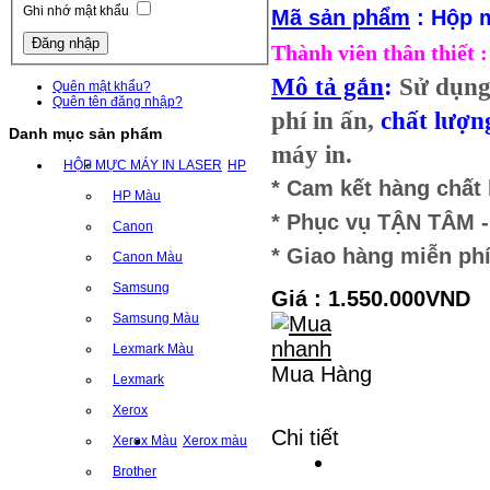
Ghi nhớ mật khẩu
Mã sản phẩm
: Hộp
Thành viên thân thiết
Mô tả gắn
:
Sử dụng
Quên mật khẩu?
Quên tên đăng nhập?
phí in ấn,
chất lượn
Danh mục sản phẩm
máy in.
HỘP MỰC MÁY IN LASER
HP
* Cam kết hàng chất
HP Màu
* Phục vụ TẬN TÂM
Canon
* Giao hàng miễn phí
Canon Màu
Samsung
Giá : 1.550.000VND
Samsung Màu
Lexmark Màu
Mua Hàng
Lexmark
Xerox
Chi tiết
Xerox Màu
Xerox màu
Brother