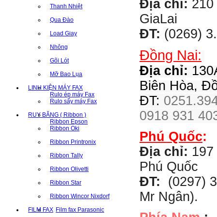
Địa chỉ:
210 
Thanh Nhiệt
GiaLai
Qua Đào
ĐT:
(0269) 3
Load Giay
Nhông
Đồng Nai:
Gõi Lót
Địa chỉ:
130A
Mỡ Bao Lụa
Biên Hòa, Đ
LINH KIỆN MÁY FAX
Rulo ép máy Fax
ĐT:
0251.394
Rulo sấy máy Fax
0918 931 403
RUY BĂNG ( Ribbon )
Ribbon Epson
Ribbon Oki
Phú Quốc
:
Ribbon Printronix
Địa chỉ:
197 
Ribbon Tally
Phú Quốc
Ribbon Olivetti
ĐT:
(0297) 3
Ribbon Star
Mr Ngân).
Ribbon Wincor Nixdorf
FILM FAX
Film fax Parasonic