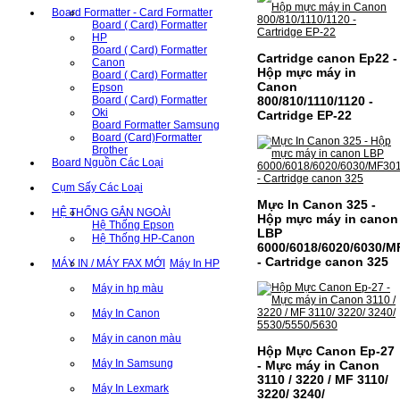
Board Formatter - Card Formatter
Board ( Card) Formatter
HP
Board ( Card) Formatter
Cartridge canon Ep22 -
Canon
Hộp mực máy in
Board ( Card) Formatter
Canon
Epson
800/810/1110/1120 -
Board ( Card) Formatter
Oki
Cartridge EP-22
Board Formatter Samsung
Board (Card)Formatter
Brother
Board Nguồn Các Loại
Cụm Sấy Các Loại
Mực In Canon 325 -
HỆ THỐNG GẮN NGOÀI
Hộp mực máy in canon
Hệ Thống Epson
LBP
Hệ Thống HP-Canon
6000/6018/6020/6030/M
- Cartridge canon 325
MÁY IN / MÁY FAX MỚI
Máy In HP
Máy in hp màu
Máy In Canon
Máy in canon màu
Hộp Mực Canon Ep-27
Máy In Samsung
- Mực máy in Canon
3110 / 3220 / MF 3110/
Máy In Lexmark
3220/ 3240/