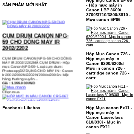
Hộp mực Canon EP 66
SẢN PHẨM MỚI NHẤT
- Hộp mực máy in
Canon LBP 3600/
3700/3710/3800/3810 -
Mực canon EP66
CỤM DRUM CANON NPG-
59 CHO DÒNG MÁY IR
2002/2202
CỤM DRUM CANON NPG-59 CHO DÒNG
MÁY IR 2002/2202MÃ CỤM DRUM:- Hộp
Hộp Mực Canon 726 -
mực Canon NPG-59- Loại cụm drum:
Hộp mực máy in
PhotocopySỬ DỤNG CHO MÁY IN:- Canon
Canon 6200/6200d -
Ir 2002/2002N/2202N/2004n/2006n- Mặt
Mực in canon 726 -
hàng thường xuyên…
cartridge canon 726 -
Giá : 1.399.000VND
cartr
Chọn mua
HỘP MỰC IN MÀU CANON
CRG-067 CHO DÒNG MÁY
Hộp Mực canon Fx11 -
Facebook Likebox
MF655/MF651
Hộp mực máy in
Canon Laserclass
810/830i - Mực in
HỘP MỰC IN MÀU CANON CRG-067 CHO
canon FX11
DÒNG MÁY MF655/MF651MÃ HỘP MỰC:-
Canon CRG-067- Loại mực: Mực in laser