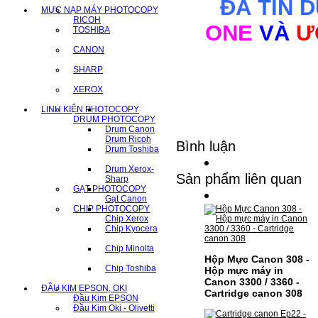
ĐÃ TIN 
MỰC NẠP MÁY PHOTOCOPY
RICOH
ONE
VÀ
Ư
TOSHIBA
CANON
SHARP
XEROX
LINH KIỆN PHOTOCOPY
DRUM PHOTOCOPY
Drum Canon
Drum Ricoh
Bình luận
Drum Toshiba
Drum Xerox-
Sản phẩm liên quan
Sharp
GẠT PHOTOCOPY
Gạt Canon
CHIP PHOTOCOPY
Chip Xerox
Chip Kyocera
Chip Minolta
Hộp Mực Canon 308 -
Chip Toshiba
Hộp mực máy in
Canon 3300 / 3360 -
ĐẦU KIM EPSON, OKI
Cartridge canon 308
Đầu Kim EPSON
Đầu Kim Oki - Olivetti