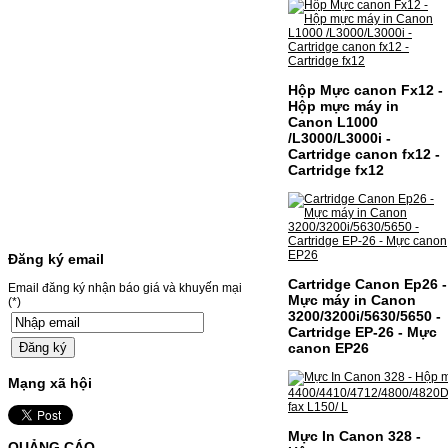
màuSỬ DỤNG CHO MÁY IN:- Canon LBP
631CW/633CDW/MF657CDW- Giá cả
thường…
Giá : 799.000VND
Chọn mua
Hộp Mực canon Fx12 -
Hộp mực máy in
Canon L1000
HỘP MỰC BROTHER TN-
/L3000/L3000i -
Cartridge canon fx12 -
240 CHO MÁY IN MFC-
Cartridge fx12
9120CN/HL-3040CN
HỘP MỰC BROTHER TN-240 CHO MÁY IN
MFC-9120CN/HL-3040CN MÃ HỘP MỰC:–
Hộp mực Brother TN-240– Loại mực: BK
(Đen) SỬ DỤNG CHO MÁY IN:– Brother
Đăng ký email
HL-3040CN/MFC-9120CN– Mặt hàng
thường xuyên thay…
Cartridge Canon Ep26 -
Email đăng ký nhận báo giá và khuyến mại
Giá : 499.000VND
Mực máy in Canon
(*)
3200/3200i/5630/5650 -
Chọn mua
Cartridge EP-26 - Mực
canon EP26
MỰC NẠP MÀU 119A CHO
Mạng xã hội
DÒNG MÁY HP COLOR
LASER 150A/178NW
Mực In Canon 328 -
QUẢNG CÁO