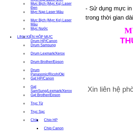
Mưc Bịch (Mực Kg) Laser
- Sử dụng mực in
Đen
Mực Nạp Laser Màu
trong thời gian dà
Mưc Bịch (Mực Kg) Laser
Màu
M
Mực Nước
LINH KIỆN HỘP MỰC
TH
Drum HP/Canon
Drum Samsung
Drum Lexmark/Xerox
Drum Brother/Epson
Drum
Panasonic/Ricoh/Oki
Gạt HP/Canon
Gạt
Xin liên hệ p
SamSung/Lexmark/Xerox
Gạt Brother/Epson
Trục Từ
Trục Sạc
Chíp
Chip HP
Chip Canon