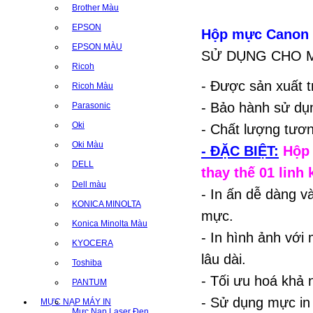
Brother Màu
EPSON
Hộp mực
Canon 
EPSON MÀU
SỬ DỤNG CHO MÁ
Ricoh
- Được sản xuất t
Ricoh Màu
- Bảo hành sử dụn
Parasonic
Oki
- Chất lượng tươ
Oki Màu
- ĐẶC BIỆT:
Hộp 
DELL
thay thế 01 linh 
Dell màu
- In ấn dễ dàng v
KONICA MINOLTA
mực.
Konica Minolta Màu
- In hình ảnh với 
KYOCERA
lâu dài.
Toshiba
- Tối ưu hoá khả n
PANTUM
- Sử dụng mực i
MỰC NẠP MÁY IN
Mực Nạp Laser Đen