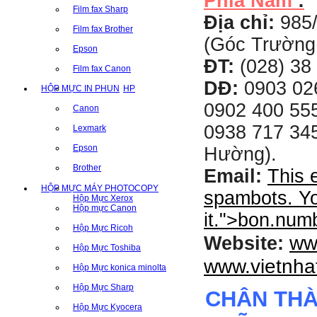
Phía Nam
:
Film fax Sharp
Địa chỉ:
985
Film fax Brother
(Góc Trường
Epson
ĐT:
(028) 38 
Film fax Canon
DĐ:
0903 02
HỘP MỰC IN PHUN
HP
0902 400 555
Canon
0938 717 345
Lexmark
Epson
Hường).
Brother
Email:
This 
HỘP MỰC MÁY PHOTOCOPY
spambots. Yo
Hộp Mực Xerox
Hộp mực Canon
it.
">
bon.num
Hộp Mực Ricoh
ww
Website:
Hộp Mực Toshiba
www.vietnha
Hộp Mực konica minolta
Hộp Mực Sharp
CHÂN TH
Hộp Mực Kyocera