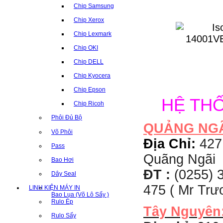
Chip Samsung
Chip Xerox
Chip Lexmark
Chip OKI
Chip DELL
Chip Kyocera
Chip Epson
HỆ TH
Chip Ricoh
Phôi Đủ Bộ
QUẢNG NG
Võ Phôi
Địa Chỉ:
427
Pass
Quãng Ngãi
Bao Hơi
ĐT :
(0255) 3
Dây Seal
475 ( Mr Tr
LINH KIỆN MÁY IN
Bao Lụa (Võ Lô Sấy )
Rulo Ép
Tây Nguyên
Rulo Sấy