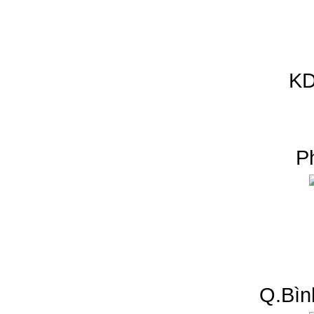
KD
P
Q.Bìn