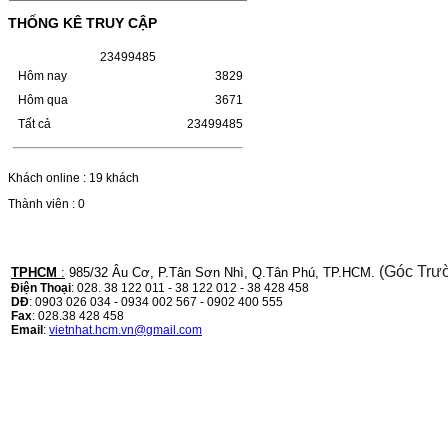
LBP 243/MF 461DW
THỐNG KÊ TRUY CẬP
HỘP MỰC HP 110A (W1110A) CHO DÒNG
2
3
4
9
9
4
8
5
MÁY LBP 243/MF 461DWMÃ HỘP MỰC:-
Hộp mực HP 110A (W1110A)- Loại mực:
Hôm nay
3829
Mực in laser trắng đenSỬ DỤNG CHO MÁY
Hôm qua
3671
IN:- HP…
Giá : 249.000VND
Tất cả
23499485
Chọn mua
Khách online : 19 khách
HỘP MỰC CANON CRG-070
Thành viên : 0
CHO DÒNG MÁY LBP
243/MF 461DW
(Góc Trư
TPHCM
:
985/32 Âu Cơ, P.Tân Sơn Nhì, Q.Tân Phú, TP.HCM.
HỘP MỰC CANON CRG-070 CHO DÒNG
Điện Thoại
: 028. 38 122 011 - 38 122 012 - 38 428 458
MÁY LBP 243/MF 461DW MÃ HỘP MỰC:–
DĐ
: 0903 026 034 - 0934 002 567 - 0902 400 555
Hộp mực Canon CRG-070– Loại mực: Mực
Fax
: 028.38 428 458
in laser trắng đenSỬ DỤNG CHO MÁY IN:–
Email
:
vietnhat.hcm.vn@gmail.com
Canon i-SENSYS…
Giá : 799.000VND
Chọn mua
HỘP MỰC TK-1158 CHO