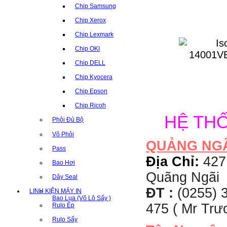
Chip Samsung
Chip Xerox
Chip Lexmark
Chip OKI
Chip DELL
Chip Kyocera
Chip Epson
Chip Ricoh
HỆ TH
Phôi Đủ Bộ
Võ Phôi
QUẢNG NG
Pass
Địa Chỉ:
427
Bao Hơi
Quãng Ngãi
Dây Seal
ĐT :
(0255) 3
LINH KIỆN MÁY IN
Bao Lụa (Võ Lô Sấy )
475 ( Mr Tr
Rulo Ép
Rulo Sấy