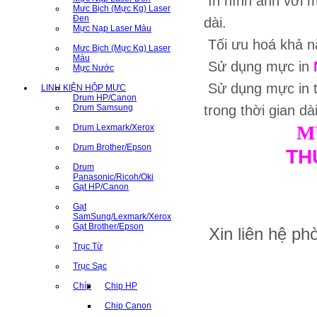
In hình ảnh với m
Mưc Bịch (Mực Kg) Laser
Đen
dài.
Mực Nạp Laser Màu
Tối ưu hoá khả nă
Mưc Bịch (Mực Kg) Laser
Màu
Sử dụng mực in
Mực Nước
Sử dụng mực in 
LINH KIỆN HỘP MỰC
Drum HP/Canon
Drum Samsung
trong thời gian dà
M
Drum Lexmark/Xerox
Drum Brother/Epson
TH
Drum
Panasonic/Ricoh/Oki
Gạt HP/Canon
Gạt
SamSung/Lexmark/Xerox
Gạt Brother/Epson
Xin liên hệ p
Trục Từ
Trục Sạc
Chíp
Chip HP
Chip Canon