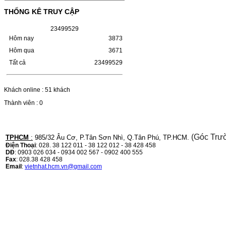
HỘP MỰC CANON CRG-070 CHO DÒNG
THỐNG KÊ TRUY CẬP
MÁY LBP 243/MF 461DW MÃ HỘP MỰC:–
Hộp mực Canon CRG-070– Loại mực: Mực
in laser trắng đenSỬ DỤNG CHO MÁY IN:–
2
3
4
9
9
5
2
9
Canon i-SENSYS…
Hôm nay
3873
Giá : 799.000VND
Hôm qua
3671
Chọn mua
Tất cả
23499529
HỘP MỰC TK-1158 CHO
Khách online : 51 khách
MÁY IN KYOCERA
Thành viên : 0
M2135DN/M2635DN
HỘP MỰC TK-1158 CHO MÁY IN
KYOCERA M2135DN/M2635DNMÃ HỘP
(Góc Trư
TPHCM
:
985/32 Âu Cơ, P.Tân Sơn Nhì, Q.Tân Phú, TP.HCM.
MỰC:- Hộp mực Kyocera TK-1158- Loại
mực: Mực in laser trắng đenSỬ DỤNG CHO
Điện Thoại
: 028. 38 122 011 - 38 122 012 - 38 428 458
MÁY IN:- Kyocera Ecosys
DĐ
: 0903 026 034 - 0934 002 567 - 0902 400 555
M2135dn/M2635dn/M2735dw/P2235dn/P2235dw-
Fax
: 028.38 428 458
Mặt hàng…
Email
:
vietnhat.hcm.vn@gmail.com
Giá : 799.000VND
Chọn mua