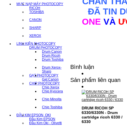
CHÂN TH
MỰC NẠP MÁY PHOTOCOPY
RICOH
ĐÃ TIN 
TOSHIBA
ONE
VÀ
Ư
CANON
SHARP
XEROX
LINH KIỆN PHOTOCOPY
DRUM PHOTOCOPY
Drum Canon
Drum Ricoh
Drum Toshiba
Bình luận
Drum Xerox-
Sharp
GẠT PHOTOCOPY
Sản phẩm liên quan
Gạt Canon
CHIP PHOTOCOPY
Chip Xerox
Chip Kyocera
Chip Minolta
Chip Toshiba
DRUM RICOH SP
6330/6330N - Drum
ĐẦU KIM EPSON, OKI
cartridge ricoh 6330 /
Đầu Kim EPSON
6330
Đầu Kim Oki - Olivetti