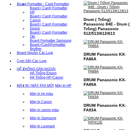
Board Formatter - Card Formatter
Board ( Card) Formatter
HP
Board ( Card) Formatter
Drum ( Trống)
Canon
Panasonic 84E - Drum (
Board ( Card) Formatter
Epson
Trống) Panasonic
Board ( Card) Formatter
512/513/612/613
Oki
Board Formatter Samsung
Board (Card)Formatter
Brother
Board Nguồn Các Loại
DRUM Panasonic KX-
FA86A
Cụm Sấy Các Loại
HỆ THỐNG GẮN NGOÀI
Hệ Thống Epson
Hệ Thống HP-Canon
DRUM Panasonic KX-
FA89A
MÁY IN / MÁY FAX MỚI
Máy In HP
Máy in hp màu
Máy In Canon
DRUM Panasonic KX-
FA93A
Máy in canon màu
Máy In Samsung
Máy In Lexmark