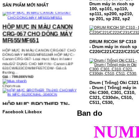
Chọn mua
Drum máy in ricoh sp
SẢN PHẨM MỚI NHẤT
100, sp101, sp110,
sp111, sp200, sp210,
sp 201, sp 202, sp2
HỘP MỰC IN MÀU CANON
CRG-067 CHO DÒNG MÁY
MF655/MF651
DRUM RICOH SP C310
HỘP MỰC IN MÀU CANON CRG-067 CHO
- Drum máy in ricoh sp
DÒNG MÁY MF655/MF651MÃ HỘP MỰC:-
C220/C221/C222/C231/
Canon CRG-067- Loại mực: Mực in laser
màuSỬ DỤNG CHO MÁY IN:- Canon LBP
631CW/633CDW/MF657CDW- Giá cả
thường…
Giá : 799.000VND
Chọn mua
Drum ( Trống) Oki C321
- Drum ( Trống) máy in
Oki C300, C301, C310,
HỘP MỰC BROTHER TN-
C321, C330dn, C510,
C511, C530,
240 CHO MÁY IN MFC-
9120CN/HL-3040CN
Ban do
Facebook Likebox
HỘP MỰC BROTHER TN-240 CHO MÁY IN
MFC-9120CN/HL-3040CN MÃ HỘP MỰC:–
NUM
Hộp mực Brother TN-240– Loại mực: BK
(Đen) SỬ DỤNG CHO MÁY IN:– Brother
HL-3040CN/MFC-9120CN– Mặt hàng