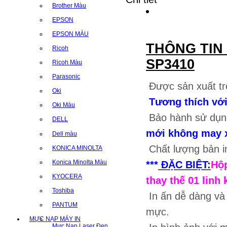
Brother Màu
EPSON
EPSON MÀU
THÔNG TIN
Ricoh
SP3410
Ricoh Màu
Parasonic
Được sản xuất tr
Oki
Tương thích với
Oki Màu
Bảo hành sử dụn
DELL
mới không may xả
Dell màu
Chất lượng bản i
KONICA MINOLTA
Konica Minolta Màu
***
ĐẶC BIỆT:
Hộ
KYOCERA
thay thế 01 linh 
Toshiba
In ấn dễ dàng và
PANTUM
mực.
MỰC NẠP MÁY IN
Mực Nạp Laser Đen