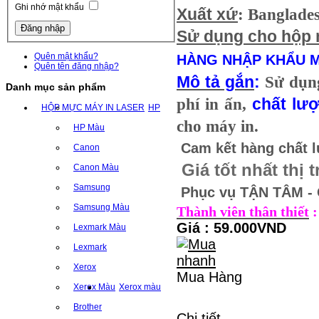
Ghi nhớ mật khẩu
Xuất xứ
: Banglade
Sử dụng cho hộp
Quên mật khẩu?
HÀNG NHẬP KHẨU M
Quên tên đăng nhập?
Mô tả gắn
:
Sử dụn
Danh mục sản phẩm
phí in ấn,
chất lư
HỘP MỰC MÁY IN LASER
HP
cho máy in.
HP Màu
Cam kết hàng chất 
Canon
Giá tốt nhất thị 
Canon Màu
Samsung
Phục vụ TẬN TÂM -
Samsung Màu
Thành viên thân thiết
:
Giá : 59.000VND
Lexmark Màu
Lexmark
Xerox
Mua Hàng
Xerox Màu
Xerox màu
Brother
Chi tiết