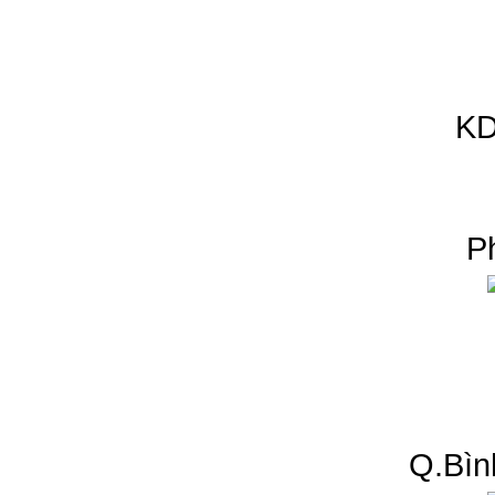
KD
P
Q.Bìn