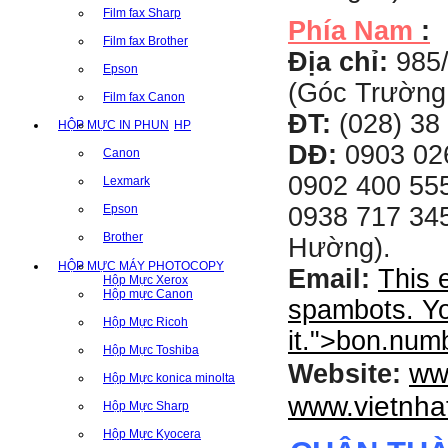
Film fax Sharp
Phía Nam
:
Film fax Brother
Địa chỉ:
985
Epson
(Góc Trường
Film fax Canon
ĐT:
(028) 38 
HỘP MỰC IN PHUN
HP
DĐ:
0903 02
Canon
0902 400 555
Lexmark
0938 717 345
Epson
Brother
Hường).
HỘP MỰC MÁY PHOTOCOPY
Email:
This 
Hộp Mực Xerox
Hộp mực Canon
spambots. Yo
Hộp Mực Ricoh
it.
">
bon.num
Hộp Mực Toshiba
ww
Website:
Hộp Mực konica minolta
www.vietnha
Hộp Mực Sharp
Hộp Mực Kyocera