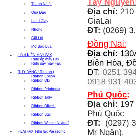
Tây Nguyên
Thanh Nhiệt
Địa chỉ:
210 
Qua Đào
GiaLai
Load Giay
ĐT:
(0269) 3
Nhông
Gõi Lót
Đồng Nai:
Mỡ Bao Lụa
Địa chỉ:
130A
LINH KIỆN MÁY FAX
Rulo ép máy Fax
Biên Hòa, Đ
Rulo sấy máy Fax
ĐT:
0251.394
RUY BĂNG ( Ribbon )
Ribbon Epson
0918 931 403
Ribbon Oki
Ribbon Printronix
Phú Quốc
:
Ribbon Tally
Địa chỉ:
197 
Ribbon Olivetti
Phú Quốc
Ribbon Star
ĐT:
(0297) 3
Ribbon Wincor Nixdorf
Mr Ngân).
FILM FAX
Film fax Parasonic