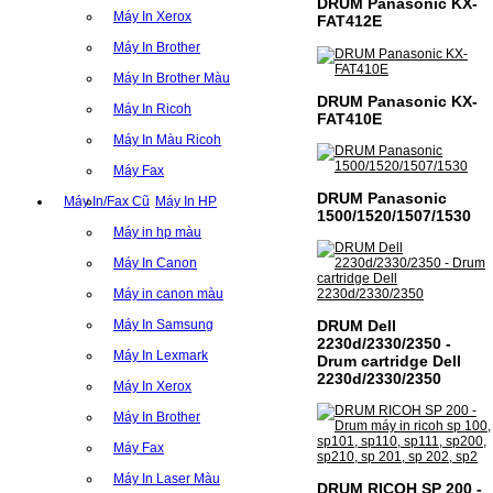
DRUM Panasonic KX-
Máy In Xerox
FAT412E
Máy In Brother
Máy In Brother Màu
DRUM Panasonic KX-
Máy In Ricoh
FAT410E
Máy In Màu Ricoh
Máy Fax
DRUM Panasonic
Máy In/Fax Cũ
Máy In HP
1500/1520/1507/1530
Máy in hp màu
Máy In Canon
CỤM DRUM CANON NPG-
Máy in canon màu
59 CHO DÒNG MÁY IR
DRUM Dell
Máy In Samsung
2002/2202
2230d/2330/2350 -
Máy In Lexmark
Drum cartridge Dell
CỤM DRUM CANON NPG-59 CHO DÒNG
2230d/2330/2350
MÁY IR 2002/2202MÃ CỤM DRUM:- Hộp
Máy In Xerox
mực Canon NPG-59- Loại cụm drum:
PhotocopySỬ DỤNG CHO MÁY IN:- Canon
Máy In Brother
Ir 2002/2002N/2202N/2004n/2006n- Mặt
hàng thường xuyên…
Máy Fax
Giá : 1.399.000VND
Máy In Laser Màu
DRUM RICOH SP 200 -