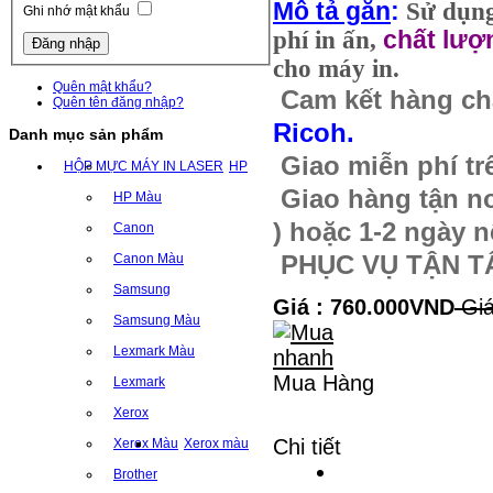
Mô tả gắn
:
Sử dụn
Ghi nhớ mật khẩu
phí in ấn,
chất lượ
cho máy in.
Quên mật khẩu?
Cam kết hàng ch
Quên tên đăng nhập?
Ricoh
.
Danh mục sản phẩm
Giao miễn phí tr
HỘP MỰC MÁY IN LASER
HP
Giao hàng tận nơ
HP Màu
)
hoặc 1-2 ngày n
Canon
Canon Màu
PHỤC VỤ TẬN T
Samsung
Giá : 760.000VND
Giá
Samsung Màu
Lexmark Màu
Mua Hàng
Lexmark
Xerox
Chi tiết
Xerox Màu
Xerox màu
Brother