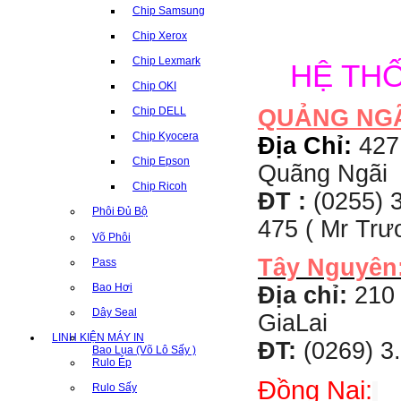
Chip Samsung
Chip Xerox
Chip Lexmark
HỆ TH
Chip OKI
QUẢNG NG
Chip DELL
Chip Kyocera
Địa Chỉ:
427
Chip Epson
Quãng Ngãi
Chip Ricoh
ĐT :
(0255) 3
Phôi Đủ Bộ
475 ( Mr Tr
Võ Phôi
Tây Nguyên
Pass
Bao Hơi
Địa chỉ:
210 
Dây Seal
GiaLai
LINH KIỆN MÁY IN
ĐT:
(0269) 3
Bao Lụa (Võ Lô Sấy )
Rulo Ép
Đồng Nai:
Rulo Sấy