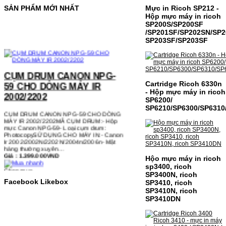
Mực in Ricoh SP212 -
SẢN PHẨM MỚI NHẤT
Hộp mực máy in ricoh
SP200S/SP200SF
/SP201SF/SP202SN/SP2
SP203SF/SP203SF
CỤM DRUM CANON NPG-
59 CHO DÒNG MÁY IR
2002/2202
Cartridge Ricoh 6330n
- Hộp mực máy in ricoh
CỤM DRUM CANON NPG-59 CHO DÒNG
SP6200/
MÁY IR 2002/2202MÃ CỤM DRUM:- Hộp
SP6210/SP6300/SP6310
mực Canon NPG-59- Loại cụm drum:
PhotocopySỬ DỤNG CHO MÁY IN:- Canon
Ir 2002/2002N/2202N/2004n/2006n- Mặt
hàng thường xuyên…
Giá : 1.399.000VND
Chọn mua
Hộo mực máy in ricoh
sp3400, ricoh
SP3400N, ricoh
Facebook Likebox
SP3410, ricoh
HỘP MỰC IN MÀU CANON
SP3410N, ricoh
CRG-067 CHO DÒNG MÁY
SP3410DN
MF655/MF651
HỘP MỰC IN MÀU CANON CRG-067 CHO