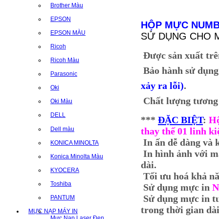
Brother Màu
EPSON
HỘP MỰC NUMB
EPSON MÀU
SỬ DỤNG CHO MÁ
Ricoh
Được sản xuất trê
Ricoh Màu
Bảo hành sử dụng
Parasonic
xảy ra lỗi)
.
Oki
Chất lượng tương
Oki Màu
DELL
***
ĐẶC BIỆT
:
Hộ
Dell màu
thay thế 01 linh ki
In ấn dễ dàng và 
KONICA MINOLTA
In hình ảnh với mà
Konica Minolta Màu
dài.
KYOCERA
Tối ưu hoá khả năn
Toshiba
Sử dụng mực in
N
Sử dụng mực in t
PANTUM
trong thời gian dài
MỰC NẠP MÁY IN
Mực Nạp Laser Đen