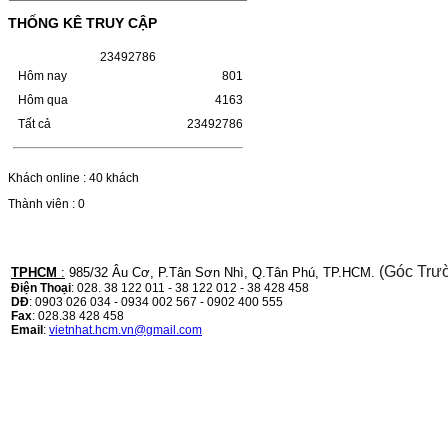
HỘP MỰC HP 110A
(W1110A) CHO DÒNG MÁY
THỐNG KÊ TRUY CẬP
LBP 243/MF 461DW
2
3
4
9
2
7
8
6
Hôm nay
801
HỘP MỰC HP 110A (W1110A) CHO DÒNG
MÁY LBP 243/MF 461DWMÃ HỘP MỰC:-
Hôm qua
4163
Hộp mực HP 110A (W1110A)- Loại mực:
Mực in laser trắng đenSỬ DỤNG CHO MÁY
Tất cả
23492786
IN:- HP…
Giá : 249.000VND
Khách online : 40 khách
Chọn mua
Thành viên : 0
HỘP MỰC CANON CRG-070
CHO DÒNG MÁY LBP
(Góc Trư
TPHCM
:
985/32 Âu Cơ, P.Tân Sơn Nhì, Q.Tân Phú, TP.HCM.
243/MF 461DW
Điện Thoại
: 028. 38 122 011 - 38 122 012 - 38 428 458
DĐ
: 0903 026 034 - 0934 002 567 - 0902 400 555
HỘP MỰC CANON CRG-070 CHO DÒNG
Fax
: 028.38 428 458
MÁY LBP 243/MF 461DW MÃ HỘP MỰC:–
Email
:
vietnhat.hcm.vn@gmail.com
Hộp mực Canon CRG-070– Loại mực: Mực
in laser trắng đenSỬ DỤNG CHO MÁY IN:–
Canon i-SENSYS…
Giá : 799.000VND
Chọn mua