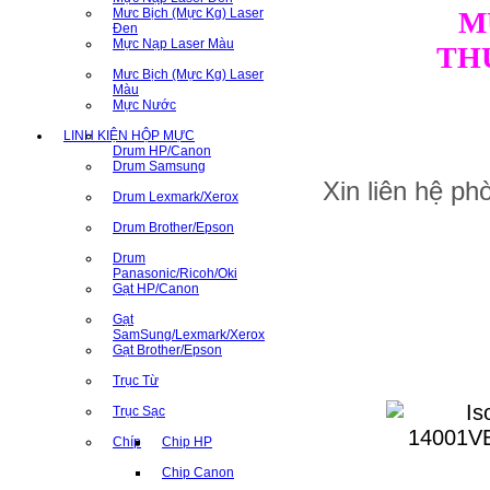
Mưc Bịch (Mực Kg) Laser
M
Đen
Mực Nạp Laser Màu
TH
Mưc Bịch (Mực Kg) Laser
Màu
Mực Nước
LINH KIỆN HỘP MỰC
Drum HP/Canon
Drum Samsung
Xin liên hệ p
Drum Lexmark/Xerox
Drum Brother/Epson
Drum
Panasonic/Ricoh/Oki
Gạt HP/Canon
Gạt
SamSung/Lexmark/Xerox
Gạt Brother/Epson
Trục Từ
Trục Sạc
Chíp
Chip HP
Chip Canon