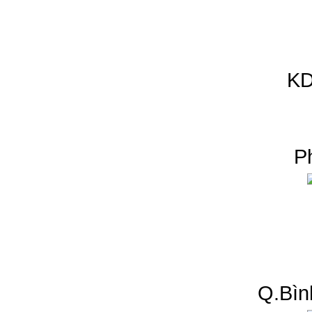
KD
P
Q.Bìn