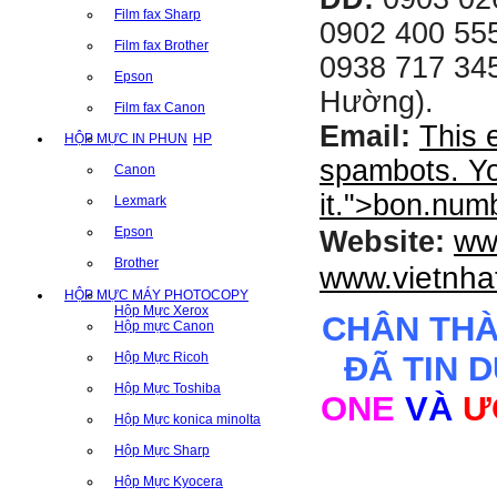
Film fax Sharp
0902 400 555
Film fax Brother
0938 717 345
Epson
Hường).
Film fax Canon
Email:
This 
HỘP MỰC IN PHUN
HP
spambots. Yo
Canon
it.
">
bon.num
Lexmark
ww
Epson
Website:
Brother
www.vietnha
HỘP MỰC MÁY PHOTOCOPY
Hộp Mực Xerox
CHÂN TH
Hộp mực Canon
Hộp Mực Ricoh
ĐÃ TIN 
Hộp Mực Toshiba
ONE
VÀ
Ư
Hộp Mực konica minolta
Hộp Mực Sharp
Hộp Mực Kyocera