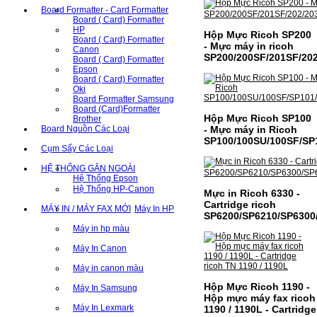
Board Formatter - Card Formatter
Board ( Card) Formatter
HP
Hộp Mực Ricoh SP200
Board ( Card) Formatter
- Mực máy in ricoh
Canon
SP200/200SF/201SF/20
Board ( Card) Formatter
Epson
Board ( Card) Formatter
Oki
Board Formatter Samsung
Board (Card)Formatter
Hộp Mực Ricoh SP100
Brother
- Mực máy in Ricoh
Board Nguồn Các Loại
SP100/100SU/100SF/SP
Cụm Sấy Các Loại
HỆ THỐNG GẮN NGOÀI
Hệ Thống Epson
Hệ Thống HP-Canon
Mực in Ricoh 6330 -
Cartridge ricoh
MÁY IN / MÁY FAX MỚI
Máy In HP
SP6200/SP6210/SP6300
Máy in hp màu
Máy In Canon
Máy in canon màu
Hộp Mực Ricoh 1190 -
Máy In Samsung
Hộp mực máy fax ricoh
Máy In Lexmark
1190 / 1190L - Cartridge