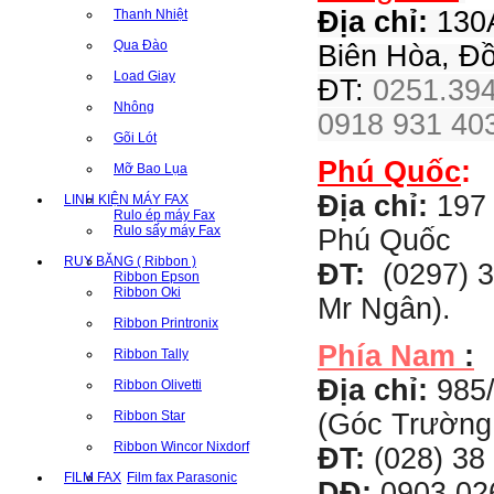
Địa chỉ:
130A
Thanh Nhiệt
Qua Đào
Biên Hòa, Đ
Load Giay
ĐT:
0251.394
Nhông
0918 931 403
Gõi Lót
Phú Quốc
:
Mỡ Bao Lụa
Địa chỉ:
197 
LINH KIỆN MÁY FAX
Rulo ép máy Fax
Rulo sấy máy Fax
Phú Quốc
RUY BĂNG ( Ribbon )
ĐT:
(0297) 3
Ribbon Epson
Ribbon Oki
Mr Ngân).
Ribbon Printronix
Phía Nam
:
Ribbon Tally
Địa chỉ:
985
Ribbon Olivetti
Ribbon Star
(Góc Trường
Ribbon Wincor Nixdorf
ĐT:
(028) 38 
FILM FAX
Film fax Parasonic
DĐ:
0903 02