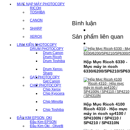
MỰC NẠP MÁY PHOTOCOPY
RICOH
TOSHIBA
CANON
Bình luận
SHARP
Sản phẩm liên quan
XEROX
LINH KIỆN PHOTOCOPY
DRUM PHOTOCOPY
Drum Canon
Drum Ricoh
Drum Toshiba
Hộp Mực Ricoh 6330 -
Mực máy in ricoh
Drum Xerox-
6330/6200/SP6210/SP6
Sharp
GẠT PHOTOCOPY
Gạt Canon
CHIP PHOTOCOPY
Chip Xerox
Chip Kyocera
Chip Minolta
Hộp Mực Ricoh 4100
Ricoh 4310 - Hộo mực
Chip Toshiba
máy in ricoh sp4100 /
ĐẦU KIM EPSON, OKI
SP4100N / SP4110 /
Đầu Kim EPSON
SP4210 / SP4310N
Đầu Kim Oki - Olivetti